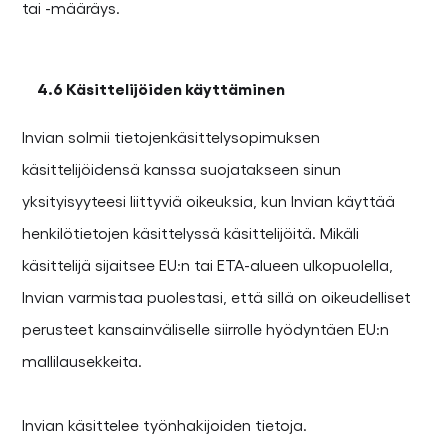
tai -määräys.
4.6 Käsittelijöiden käyttäminen
Invian solmii tietojenkäsittelysopimuksen
käsittelijöidensä kanssa suojatakseen sinun
yksityisyyteesi liittyviä oikeuksia, kun Invian käyttää
henkilötietojen käsittelyssä käsittelijöitä. Mikäli
käsittelijä sijaitsee EU:n tai ETA-alueen ulkopuolella,
Invian varmistaa puolestasi, että sillä on oikeudelliset
perusteet kansainväliselle siirrolle hyödyntäen EU:n
mallilausekkeita.
Invian käsittelee työnhakijoiden tietoja.