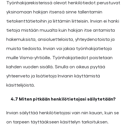
Työnhakijarekisterissä olevat henkilötiedot perustuvat
yksinomaan hakijan itsensä sinne tallentamiin
tietokenttätietoihin ja liittämiin liitteisiin. Invian ei hanki
tietoja mistään muualta kuin hakijan itse antamista
hakemuksista, ansioluetteloista, yhteydenotoista ja
muista tiedoista. Invian voi jakaa työnhakijatietoja
muille Visma-yhtiöille. Työnhakijatiedot poistetaan
kahden vuoden sisällä. Sinulla on oikeus pyytää
yhteenveto ja lisätietoja Invianin käyttämistä
käsittelijöistä.
4.7 Miten pitkään henkilötietojasi säilytetään?
Invian säilyttää henkilötietojasi vain niin kauan, kuin se
on tarpeen täyttääkseen käsittelyn tarkoituksen.