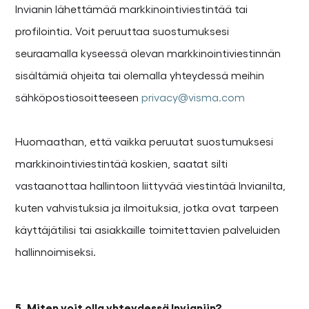
Invianin lähettämää markkinointiviestintää tai
profilointia. Voit peruuttaa suostumuksesi
seuraamalla kyseessä olevan markkinointiviestinnän
sisältämiä ohjeita tai olemalla yhteydessä meihin
sähköpostiosoitteeseen
privacy@visma.com
Huomaathan, että vaikka peruutat suostumuksesi
markkinointiviestintää koskien, saatat silti
vastaanottaa hallintoon liittyvää viestintää Invianilta,
kuten vahvistuksia ja ilmoituksia, jotka ovat tarpeen
käyttäjätilisi tai asiakkaille toimitettavien palveluiden
hallinnoimiseksi.
5. Miten voit olla yhteydessä Invianiin?