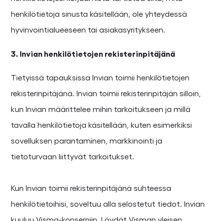
henkilötietoja sinusta käsitellään, ole yhteydessä
hyvinvointialueeseen tai asiakasyritykseen.
3. Invian henkilötietojen rekisterinpitäjänä
Tietyissä tapauksissa Invian toimii henkilötietojen
rekisterinpitäjänä. Invian toimii rekisterinpitäjän silloin,
kun Invian määrittelee mihin tarkoitukseen ja millä
tavalla henkilötietoja käsitellään, kuten esimerkiksi
sovelluksen parantaminen, markkinointi ja
tietoturvaan liittyvät tarkoitukset.
Kun Invian toimii rekisterinpitäjänä suhteessa
henkilötietoihisi, soveltuu alla selostetut tiedot. Invian
kuuluu Visma-konserniin. Löydät Visman yleisen