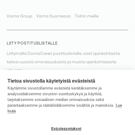
Visma Group
Visma Suomessa
Töihin meille
LIITY POSTITUSLISTALLE
Liittymällä DomaCaren postituslistalle, saat ajankohtaista
tietoa uusista ominaisuuksista ja muista ajankohtaisista
aiheista.
Tietoa sivustolla käytetyistä evästeistä
Liity postituslistalle
Käytämme sivustollamme evästeitä kerätäksemme ja
analysoidaksemme sivuston suorituskykyä ja käyttöä,
tarjotaksemme sosiaalisen median ominaisuuksia sekä
parantaaksemme ja räätälöidäksemme sisältöä ja mainoksia.
Lue
lisää
Evästeasetukset