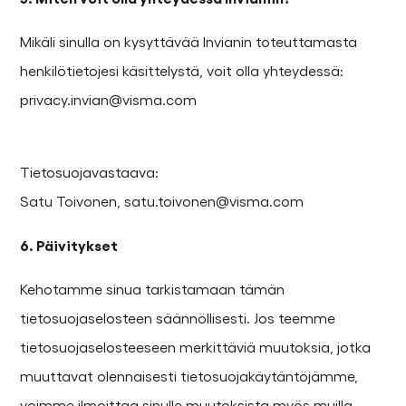
Mikäli sinulla on kysyttävää Invianin toteuttamasta
henkilötietojesi käsittelystä, voit olla yhteydessä:
privacy.invian@visma.com
Tietosuojavastaava:
Satu Toivonen, satu.toivonen@visma.com
6. Päivitykset
Kehotamme sinua tarkistamaan tämän
tietosuojaselosteen säännöllisesti. Jos teemme
tietosuojaselosteeseen merkittäviä muutoksia, jotka
muuttavat olennaisesti tietosuojakäytäntöjämme,
voimme ilmoittaa sinulle muutoksista myös muilla