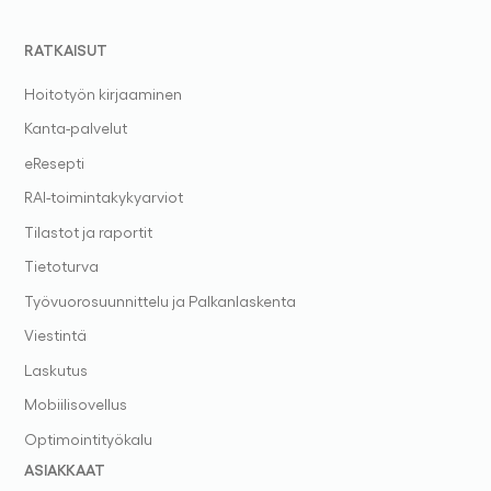
RATKAISUT
Hoitotyön kirjaaminen
Kanta-palvelut
eResepti
RAI-toimintakykyarviot
Tilastot ja raportit
Tietoturva
Työvuorosuunnittelu ja Palkanlaskenta
Viestintä
Laskutus
Mobiilisovellus
Optimointityökalu
ASIAKKAAT