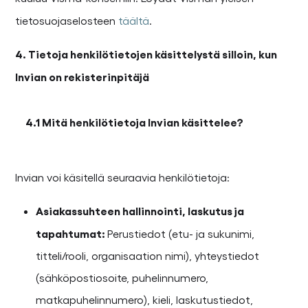
tietosuojaselosteen
täältä
.
4. Tietoja
henkilötietojen käsittelystä silloin, kun
Invian on rekisterinpitäjä
4.1 Mitä henkilötietoja Invian käsittelee?
Invian voi käsitellä seuraavia henkilötietoja:
Asiakassuhteen hallinnointi, laskutus ja
tapahtumat:
Perustiedot (etu- ja sukunimi,
titteli/rooli, organisaation nimi), yhteystiedot
(sähköpostiosoite, puhelinnumero,
matkapuhelinnumero), kieli, laskutustiedot,