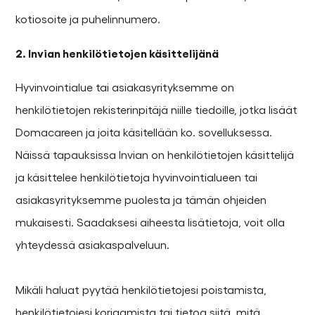
kotiosoite ja puhelinnumero.
2. Invian henkilötietojen käsittelijänä
Hyvinvointialue tai asiakasyrityksemme on
henkilötietojen rekisterinpitäjä niille tiedoille, jotka lisäät
Domacareen ja joita käsitellään ko. sovelluksessa.
Näissä tapauksissa Invian on henkilötietojen käsittelijä
ja käsittelee henkilötietoja hyvinvointialueen tai
asiakasyrityksemme puolesta ja tämän ohjeiden
mukaisesti. Saadaksesi aiheesta lisätietoja, voit olla
yhteydessä asiakaspalveluun.
Mikäli haluat pyytää henkilötietojesi poistamista,
henkilötietojesi korjaamista tai tietoa siitä, mitä