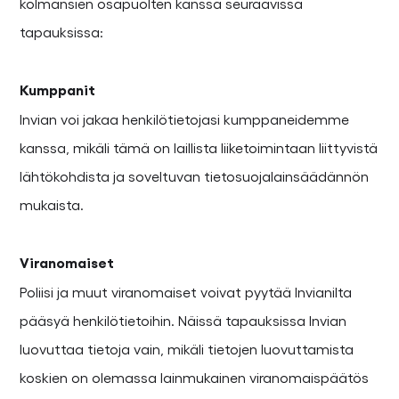
kolmansien osapuolten kanssa seuraavissa
tapauksissa:
Kumppanit
Invian voi jakaa henkilötietojasi kumppaneidemme
kanssa, mikäli tämä on laillista liiketoimintaan liittyvistä
lähtökohdista ja soveltuvan tietosuojalainsäädännön
mukaista.
Viranomaiset
Poliisi ja muut viranomaiset voivat pyytää Invianilta
pääsyä henkilötietoihin. Näissä tapauksissa Invian
luovuttaa tietoja vain, mikäli tietojen luovuttamista
koskien on olemassa lainmukainen viranomaispäätös