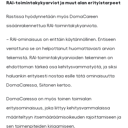
RAI-toimintakykyarviot ja muut alan erityistarpeet
Rastissa hyödynnetään myös DomaCareen
sisäänrakennettua RAI-toimintakykyarviota.
– RAI-ominaisuus on erittäin käytännöllinen. Entiseen
verrattuna se on helpottanut huomattavasti arvion
tekemistä. RAI-toimintakykyarvioiden tekeminen on
ehdottoman tärkeä osa kehitysvammatyötä, ja siksi
haluankin erityisesti nostaa esille tätä ominaisuutta
DomaCaressa, Siitonen kertoo.
DomaCaressa on myös toinen toimialan
erityisominaisuus, joka liittyy kehitysvammalaissa
määriteltyyn itsemääräämisoikeuden rajoittamiseen ja
sen toimenpiteiden kirjaamiseen.