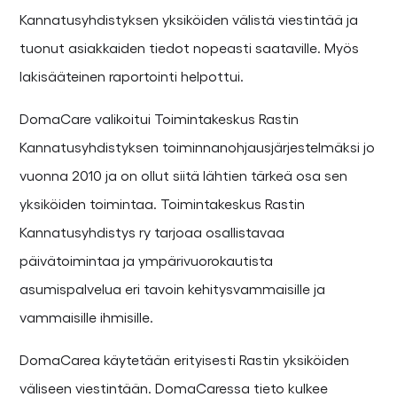
Kannatusyhdistyksen yksiköiden välistä viestintää ja
tuonut asiakkaiden tiedot nopeasti saataville. Myös
lakisääteinen raportointi helpottui.
DomaCare valikoitui Toimintakeskus Rastin
Kannatusyhdistyksen toiminnanohjausjärjestelmäksi jo
vuonna 2010 ja on ollut siitä lähtien tärkeä osa sen
yksiköiden toimintaa. Toimintakeskus Rastin
Kannatusyhdistys ry tarjoaa osallistavaa
päivätoimintaa ja ympärivuorokautista
asumispalvelua eri tavoin kehitysvammaisille ja
vammaisille ihmisille.
DomaCarea käytetään erityisesti Rastin yksiköiden
väliseen viestintään. DomaCaressa tieto kulkee