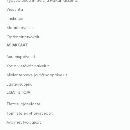
Työvuorosuunnittelu ja Palkanlaskenta
Viestintä
Laskutus
Mobiilisovellus
Optimointityökalu
ASIAKKAAT
Asumispalvelut
Kotiin vietävät palvelut
Mielenterveys- ja päihdepalvelut
Lastensuojelu
LISÄTIETOJA
Tietosuojaseloste
Toimistojen yhteystiedot
Avoimet työpaikat