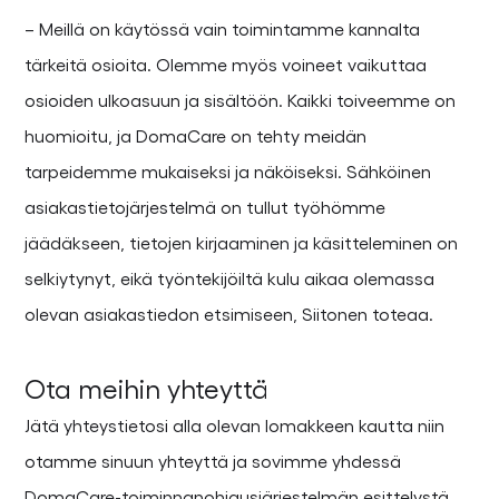
– Meillä on käytössä vain toimintamme kannalta
tärkeitä osioita. Olemme myös voineet vaikuttaa
osioiden ulkoasuun ja sisältöön. Kaikki toiveemme on
huomioitu, ja DomaCare on tehty meidän
tarpeidemme mukaiseksi ja näköiseksi. Sähköinen
asiakastietojärjestelmä on tullut työhömme
jäädäkseen, tietojen kirjaaminen ja käsitteleminen on
selkiytynyt, eikä työntekijöiltä kulu aikaa olemassa
olevan asiakastiedon etsimiseen, Siitonen toteaa.
Ota meihin yhteyttä
Jätä yhteystietosi alla olevan lomakkeen kautta niin
otamme sinuun yhteyttä ja sovimme yhdessä
DomaCare-toiminnanohjausjärjestelmän esittelystä