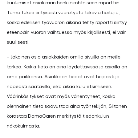
kuulumiset asiakkaan henkilökohtaiseen raporttiin.
Tämä tukee erityisesti vuorotyötä tekeviä hoitajia,
koska edellisen työvuoron aikana tehty raportti siirtyy
eteenpäin vuoron vaihtuessa myös kirjallisesti, ei vain
suullisesti.
– Jokainen osio asiakkaiden omilla sivuilla on meille
tärkeä. Kaikki tieto on aina löydettävissä ja asioilla on
oma paikkansa. Asiakkaan tiedot ovat helposti ja
nopeasti saatavilla, eikä aikaa kulu etsimiseen.
Väärinkäsitykset ovat myös vähentyneet, koska
olennainen tieto saavuttaa aina työntekijän, Siitonen
korostaa DomaCaren merkitystä tiedonkulun
näkökulmasta.