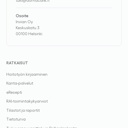
tuki@domacare.fi
Osoite
Invian Oy
Keskuskatu 3
00100 Helsinki
RATKAISUT
Hoitotyön kirjaaminen
Kanta-palvelut
eResepti
RAI-toimintakykyarviot
Tilastot ja raportit
Tietoturva